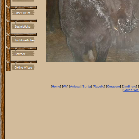
[
Home
] [
Wir
] [
Anissa
] [
Bonja
] [
Ravello
] [
Coracero
] [
Jardinero
] [
[
Grüne Wie